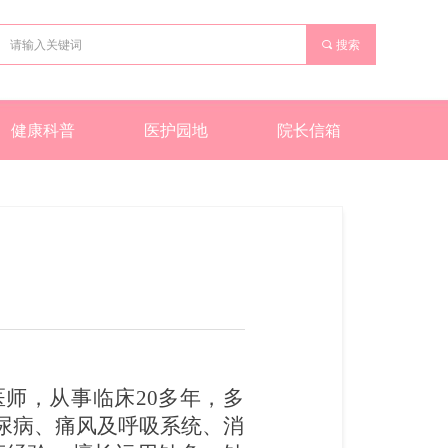
끠
搜索
健康科普
医护园地
院长信箱
医师
，
从事临床
20多年，多
尿病
、
痛风及呼吸
系统、
消