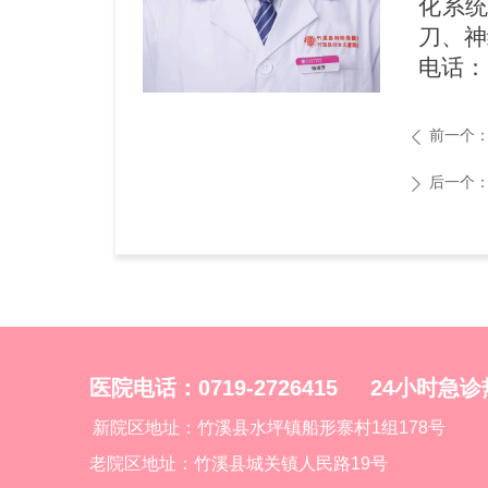
化系
刀
、
神
电话：
前一个
ꄴ
后一个
ꄲ
医院电话：0719-2726415 24小时急诊热线
新院区地址：竹溪县水坪镇船形寨村1组178号
老院区地址：竹溪县城关镇人民路19号