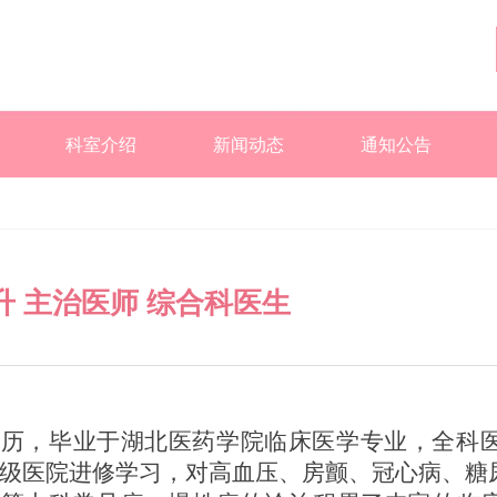
科室介绍
新闻动态
通知公告
升 主治医师 综合科医生
学历，毕业于
湖北医药学院
临床医学专业
，全科
级医院进修学习，对高血压
、
房颤
、
冠心病
、
糖