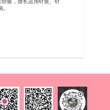
床经验
，
擅长运用针灸
、
针
病。