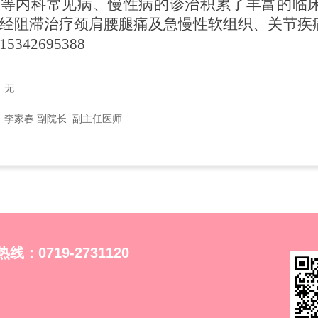
统等内科常见病
、
慢性病的诊治积累了丰富的临
经阻滞治疗颈肩腰腿痛及急慢性软组织
、
关节疾
15342695388
：
无
：
李家春 副院长 副主任医师
：0719-2731120